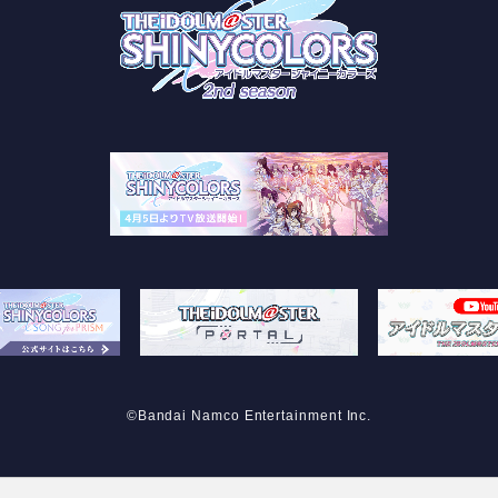
©Bandai Namco Entertainment Inc.