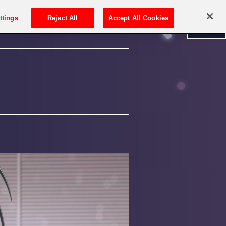
ttings
Reject All
Accept All Cookies